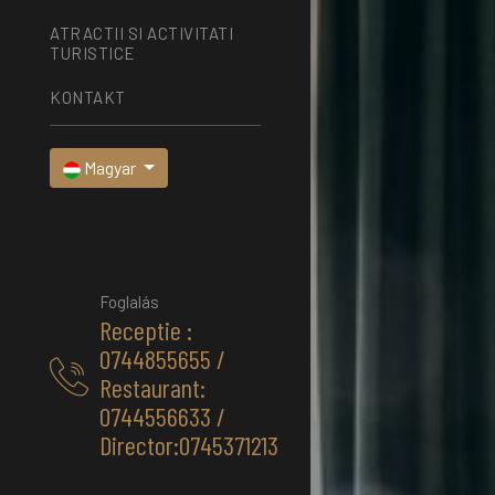
ATRACTII SI ACTIVITATI
TURISTICE
KONTAKT
Magyar
Foglalás
Receptie :
0744855655 /
Restaurant:
0744556633 /
Director:0745371213