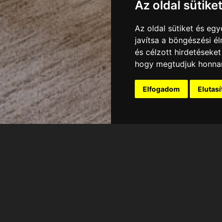
Az oldal sütike
Az oldal sütiket és e
javítsa a böngészési é
és célzott hirdetéseket
hogy megtudjuk honnan
Elfogadom
Elutas
TEL