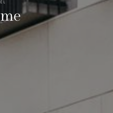
TEL
ume