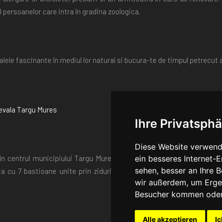
 persoanelor care intra în gradina zoologica.
ele fascinante în mediul lor natural si bucura-te de timpul petrecut a
Ihre Privatsphä
Diese Website verwend
ein besseres Internet-
în centrul municipiului Targu Mures. Ansamblul cetatii se dateaza d
sehen, besser an Ihre 
ata cu 7 bastioane unite prin ziduri. În interiorul fortificatiei se g
wir außerdem, um Erge
Besucher kommen oder 
Alle akzeptieren
Ic