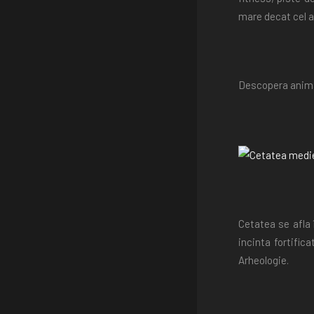
mare decat cel al
Descopera animal
Cetatea se afla 
incinta fortific
Arheologie.