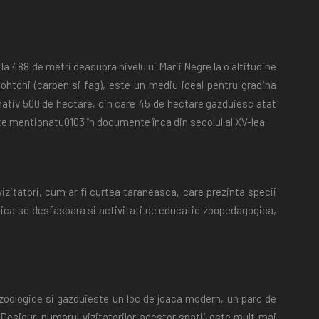
 la 488 de metri deasupra nivelului Marii Negre la o altitudine
ohtoni (carpen si fag), este un mediu ideal pentru gradina
imativ 500 de hectare, din care 45 de hectare gazduiesc atat
ste mentionatu0103 în documente înca din secolul al XV-lea.
vizitatori, cum ar fi curtea taraneasca, care prezinta specii
ogica se desfasoara si activitati de educatie zoopedagogica,
i zoologice si gazduieste un loc de joaca modern, un parc de
 Desigur, numarul vizitatorilor acestor spatii este mult mai