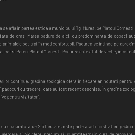
 se afla în partea estica a municipului Tg. Mures, pe Platoul Cornesti,
 fata de oras. Marea padure de aici, cu predominanta de copaci aut
re animalele pot trai în mod confortabil. Padurea se întinde pe aprox
a, cat si Parcul Platoul Cornesti. Padurea este atat de veche, încat e
arilor continue, gradina zoologica ofera în fiecare an noutati pentru 
i padocuri cu trecere, care au fost recent deschise. În gradina zool
ve pentru vizitatori.
, cu o suprafata de 2,5 hectare, este parte a administratiei gradini
e alergare si biciclete, precum si un amfiteatru în curs de renovare.