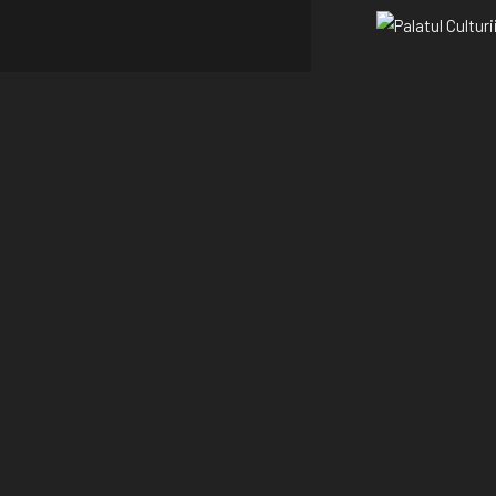
Palatul Culturii
Monumentul, rid
exterioara.
Ideea edificari
ambitioasa care 
datorita unui pro
construirii centr
si Dezso Jakab c