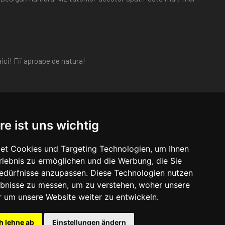
ici! Fii aproape de natura!
re ist uns wichtig
et Cookies und Targeting Technologien, um Ihnen
Erlebnis zu ermöglichen und die Werbung, die Sie
in secolul al XV-lea cu o suprafata de 4,3 ha sub forma de
Bedürfnisse anzupassen. Diese Technologien nutzen
aseste Biserica Reformata din Cetate si Muzeul de Istorie si
bnisse zu messen, um zu verstehen, woher unsere
um unsere Website weiter zu entwickeln.
h lehne ab
Einstellungen ändern