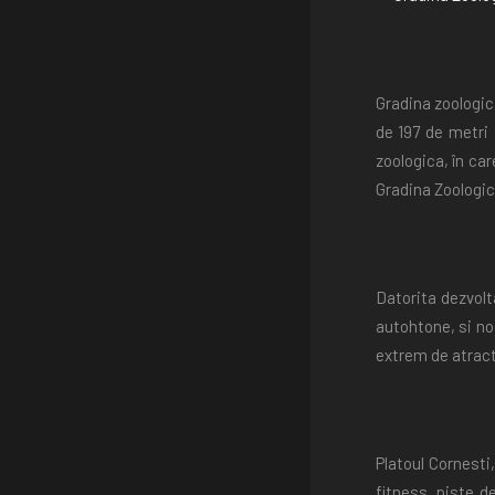
Gradina zoologica
de 197 de metri
zoologica, în ca
Gradina Zoologic
Datorita dezvolt
autohtone, si no
extrem de atracti
Platoul Cornesti
fitness, piste d